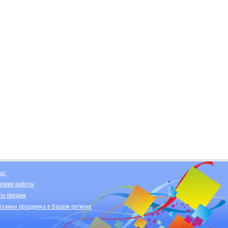
нас
ловия работы
ты продаж
газины праздника в Вашем регионе