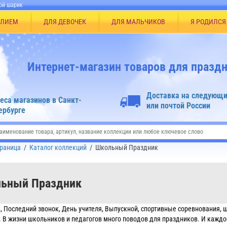
ой шарик
ЕЛИЕМ
ДЛЯ ДЕВОЧЕК
ДЛЯ МАЛЬЧИКОВ
Я РОДИЛСЯ
Интернет-магазин товаров для праздн
Доставка на следующи
еса магазинов в Санкт-
или почтой России
ербурге
траница
/
Каталог коллекций
/
Школьный Праздник
ьный Праздник
я, Последний звонок, День учителя, Выпускной, спортивные соревнования,
. В жизни школьников и педагогов много поводов для праздников. И кажд