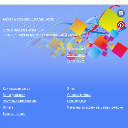
Адреса магазинов "Весёлая Затея"
2026 © "Весёлая Затея СПб"
191025, г Санкт-Петербург, ул Стремянная, д 21/5
Авторизация
Регистрация
Карта сайта
Как сделать заказ
О нас
Все о доставке
Условия работы
Почтовые отправления
Хиты продаж
Оплата
Магазины праздника в Вашем регионе
Возврат товара