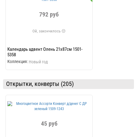
792 руб
79
Календарь адвент Олень 21х87см 1501-
Календарь адвент О
5358
5357
Коллекция:
Коллекция:
Новый год
Новый г
Открытки, конверты (205)
45 руб
4