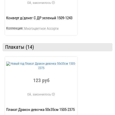
Конверт д/денег С ДР зеленый 1509-1243
Конверт д/денег О
1274
Коллекция:
Коллекция:
Многоцветное Ассорти
Многоцве
Плакаты (14)
123 руб
12
Плакат Дракон девочка 50х35см 1505-2375
Плакат Дракон маль