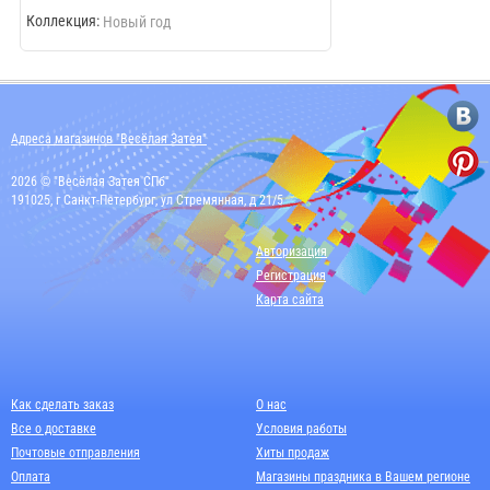
Коллекция:
Коллекция:
Новый год
Новый г
Адреса магазинов "Весёлая Затея"
2026 © "Весёлая Затея СПб"
191025, г Санкт-Петербург, ул Стремянная, д 21/5
Авторизация
Регистрация
Карта сайта
Как сделать заказ
О нас
Все о доставке
Условия работы
Почтовые отправления
Хиты продаж
Оплата
Магазины праздника в Вашем регионе