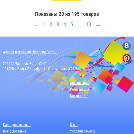
Показаны
20
из 195 товаров
←
1
2
3
4
5
...
10
→
Адреса магазинов "Весёлая Затея"
2026 © "Весёлая Затея СПб"
191025, г Санкт-Петербург, ул Стремянная, д 21/5
Авторизация
Регистрация
Карта сайта
Как сделать заказ
О нас
Все о доставке
Условия работы