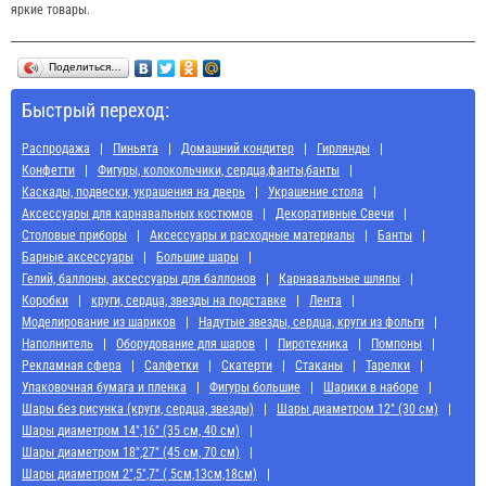
яркие товары.
Поделиться…
Быстрый переход:
Распродажа
Пиньята
Домашний кондитер
Гирлянды
Конфетти
Фигуры, колокольчики, сердца,фанты,банты
Каскады, подвески, украшения на дверь
Украшение стола
Аксессуары для карнавальных костюмов
Декоративные Свечи
Cтоловые приборы
Аксессуары и расходные материалы
Банты
Барные аксессуары
Большие шары
Гелий, баллоны, аксессуары для баллонов
Карнавальные шляпы
Коробки
круги, сердца, звезды на подставке
Лента
Моделирование из шариков
Надутые звезды, сердца, круги из фольги
Наполнитель
Оборудование для шаров
Пиротехника
Помпоны
Рекламная сфера
Салфетки
Скатерти
Стаканы
Тарелки
Упаковочная бумага и пленка
Фигуры большие
Шарики в наборе
Шары без рисунка (круги, сердца, звезды)
Шары диаметром 12" (30 см)
Шары диаметром 14",16" (35 см, 40 см)
Шары диаметром 18",27" (45 см, 70 см)
Шары диаметром 2",5",7" ( 5см,13см,18см)