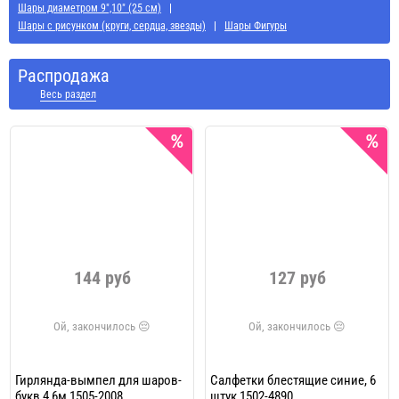
Шары диаметром 9",10" (25 см)
Шары с рисунком (круги, сердца, звезды)
Шары Фигуры
Распродажа
Весь раздел
144 руб
127 руб
Гирлянда-вымпел для шаров-
Салфетки блестящие синие, 6
букв 4,6м 1505-2008
штук 1502-4890