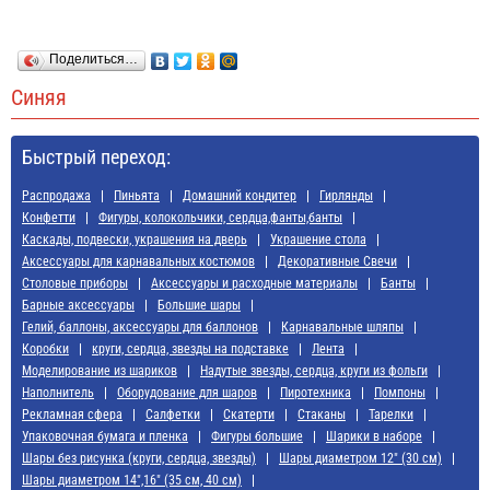
Поделиться…
Синяя
Быстрый переход:
Распродажа
Пиньята
Домашний кондитер
Гирлянды
Конфетти
Фигуры, колокольчики, сердца,фанты,банты
Каскады, подвески, украшения на дверь
Украшение стола
Аксессуары для карнавальных костюмов
Декоративные Свечи
Cтоловые приборы
Аксессуары и расходные материалы
Банты
Барные аксессуары
Большие шары
Гелий, баллоны, аксессуары для баллонов
Карнавальные шляпы
Коробки
круги, сердца, звезды на подставке
Лента
Моделирование из шариков
Надутые звезды, сердца, круги из фольги
Наполнитель
Оборудование для шаров
Пиротехника
Помпоны
Рекламная сфера
Салфетки
Скатерти
Стаканы
Тарелки
Упаковочная бумага и пленка
Фигуры большие
Шарики в наборе
Шары без рисунка (круги, сердца, звезды)
Шары диаметром 12" (30 см)
Шары диаметром 14",16" (35 см, 40 см)