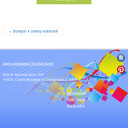
← Возврат к списку новостей
Адреса магазинов "Весёлая Затея"
2026 © "Весёлая Затея СПб"
191025, г Санкт-Петербург, ул Стремянная, д 21/5
Авторизация
Регистрация
Карта сайта