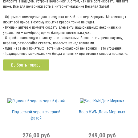
колорита в ваш дом, устроив вечеринку! А о том, как всё организовать, читайте
ниже. Все для вечеринки есть в интернет-магазине Весёлая Затея!
- Оформляя помещение для праздника не бойтесь переборщить. Мексиканцы
любят всё яркое. Поэтому избытка красок точно не будет.
- Нужный антураж помогут создать элементы национальных мексиканских
украшений – сомбреро, яркие банданы, цветы, кактусы.
- Откройте настоящую комнату со страшилками. Развесьте черепа, паутину,
верёвки, разбросайте скелеты, повесьте их над головами.
- Одна из самых приятных частей мексиканской вечеринки – это угощения.
- Традиционные мексиканские блюда и напитки приготовить совсем несложно.
Выбрать товары
Подвесной череп с черной
Веер HWN День Мертвых
фатой
276,00 руб
249,00 руб