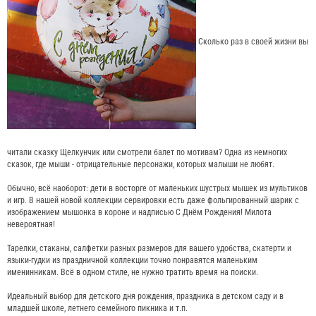
Сколько раз в своей жизни вы
читали сказку Щелкунчик или смотрели балет по мотивам? Одна из немногих
сказок, где мыши - отрицательные персонажи, которых малыши не любят.
Обычно, всё наоборот: дети в восторге от маленьких шустрых мышек из мультиков
и игр. В нашей новой коллекции сервировки есть даже фольгированный шарик c
изображением мышонка в короне и надписью С Днём Рождения! Милота
невероятная!
Тарелки, стаканы, салфетки разных размеров для вашего удобства, скатерти и
языки-гудки из праздничной коллекции точно понравятся маленьким
именинникам. Всё в одном стиле, не нужно тратить время на поиски.
Идеальный выбор для детского дня рождения, праздника в детском саду и в
младшей школе, летнего семейного пикника и т.п.