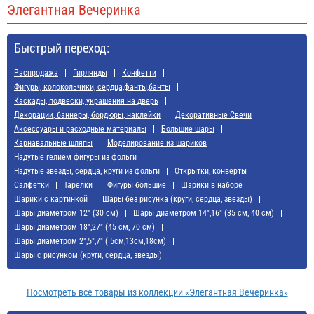
Элегантная Вечеринка
Быстрый переход:
Распродажа
Гирлянды
Конфетти
Фигуры, колокольчики, сердца,фанты,банты
Каскады, подвески, украшения на дверь
Декорации, баннеры, бордюры, наклейки
Декоративные Свечи
Аксессуары и расходные материалы
Большие шары
Карнавальные шляпы
Моделирование из шариков
Надутые гелием фигуры из фольги
Надутые звезды, сердца, круги из фольги
Открытки, конверты
Салфетки
Тарелки
Фигуры большие
Шарики в наборе
Шарики с картинкой
Шары без рисунка (круги, сердца, звезды)
Шары диаметром 12" (30 см)
Шары диаметром 14",16" (35 см, 40 см)
Шары диаметром 18",27" (45 см, 70 см)
Шары диаметром 2",5",7" ( 5см,13см,18см)
Шары с рисунком (круги, сердца, звезды)
Посмотреть все товары из коллекции «Элегантная Вечеринка»