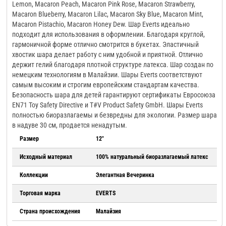
Lemon, Macaron Peach, Macaron Pink Rose, Macaron Strawberry,
Macaron Blueberry, Macaron Lilac, Macaron Sky Blue, Macaron Mint,
Macaron Pistachio, Macaron Honey Dew. Шар Everts идеально
подходит для использования в оформлении. Благодаря круглой,
гармоничной форме отлично смотрится в букетах. Эластичный
хвостик шара делает работу с ним удобной и приятной. Отлично
держит гелий благодаря плотной структуре латекса. Шар создан по
немецким технологиям в Малайзии. Шары Everts соответствуют
самым высоким и строгим европейским стандартам качества.
Безопасность шара для детей гарантируют сертификаты Евросоюза
EN71 Toy Safety Directive и T#V Product Safety GmbH. Шары Everts
полностью биоразлагаемы и безвредны для экологии. Размер шара
в надуве 30 см, продается ненадутым.
Размер
12"
Исходный материал
100% натуральный биоразлагаемый латекс
Коллекции
Элегантная Вечеринка
Торговая марка
EVERTS
Страна происхождения
Малайзия