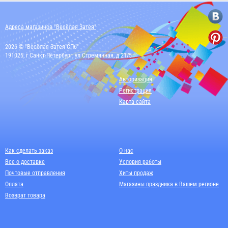
Адреса магазинов "Весёлая Затея"
2026 © "Весёлая Затея СПб"
191025, г Санкт-Петербург, ул Стремянная, д 21/5
Авторизация
Регистрация
Карта сайта
Как сделать заказ
О нас
Все о доставке
Условия работы
Почтовые отправления
Хиты продаж
Оплата
Магазины праздника в Вашем регионе
Возврат товара