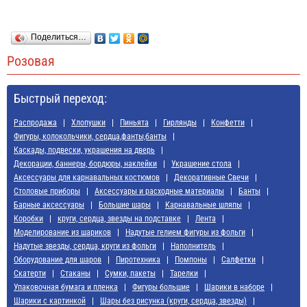
Поделиться…
Розовая
Быстрый переход:
Распродажа
Хлопушки
Пиньята
Гирлянды
Конфетти
Фигуры, колокольчики, сердца,фанты,банты
Каскады, подвески, украшения на дверь
Декорации, баннеры, бордюры, наклейки
Украшение стола
Аксессуары для карнавальных костюмов
Декоративные Свечи
Cтоловые приборы
Аксессуары и расходные материалы
Банты
Барные аксессуары
Большие шары
Карнавальные шляпы
Коробки
круги, сердца, звезды на подставке
Лента
Моделирование из шариков
Надутые гелием фигуры из фольги
Надутые звезды, сердца, круги из фольги
Наполнитель
Оборудование для шаров
Пиротехника
Помпоны
Салфетки
Скатерти
Стаканы
Сумки, пакеты
Тарелки
Упаковочная бумага и пленка
Фигуры большие
Шарики в наборе
Шарики с картинкой
Шары без рисунка (круги, сердца, звезды)