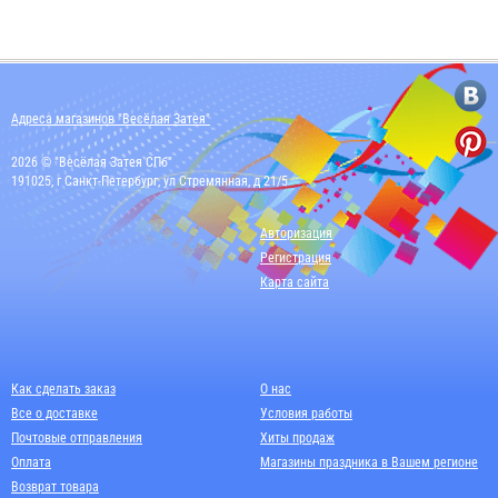
Адреса магазинов "Весёлая Затея"
2026 © "Весёлая Затея СПб"
191025, г Санкт-Петербург, ул Стремянная, д 21/5
Авторизация
Регистрация
Карта сайта
Как сделать заказ
О нас
Все о доставке
Условия работы
Почтовые отправления
Хиты продаж
Оплата
Магазины праздника в Вашем регионе
Возврат товара