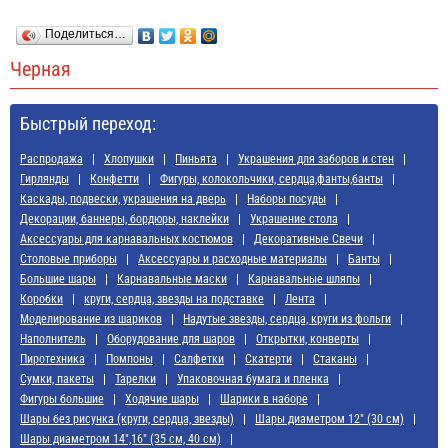
Поделиться…
Черная
Быстрый переход:
Распродажа
Хлопушки
Пиньята
Украшения для заборов и стен
Гирлянды
Конфетти
Фигуры, колокольчики, сердца,фанты,банты
Каскады, подвески, украшения на дверь
Наборы посуды
Декорации, баннеры, бордюры, наклейки
Украшение стола
Аксессуары для карнавальных костюмов
Декоративные Свечи
Cтоловые приборы
Аксессуары и расходные материалы
Банты
Большие шары
Карнавальные маски
Карнавальные шляпы
Коробки
круги, сердца, звезды на подставке
Лента
Моделирование из шариков
Надутые звезды, сердца, круги из фольги
Наполнитель
Оборудование для шаров
Открытки, конверты
Пиротехника
Помпоны
Салфетки
Скатерти
Стаканы
Сумки, пакеты
Тарелки
Упаковочная бумага и пленка
Фигуры большие
Ходячие шары
Шарики в наборе
Шары без рисунка (круги, сердца, звезды)
Шары диаметром 12" (30 см)
Шары диаметром 14",16" (35 см, 40 см)