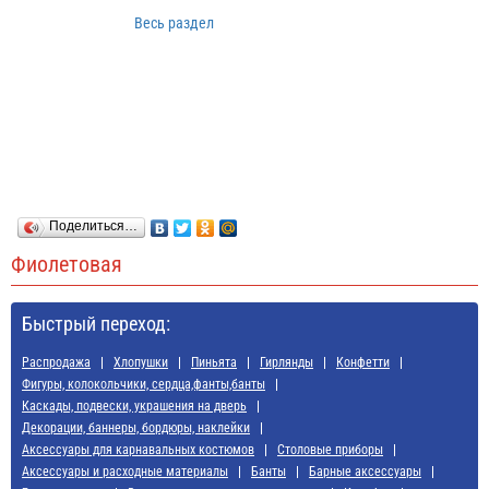
Весь раздел
Поделиться…
Фиолетовая
Быстрый переход:
Распродажа
Хлопушки
Пиньята
Гирлянды
Конфетти
Фигуры, колокольчики, сердца,фанты,банты
Каскады, подвески, украшения на дверь
Декорации, баннеры, бордюры, наклейки
Аксессуары для карнавальных костюмов
Cтоловые приборы
Аксессуары и расходные материалы
Банты
Барные аксессуары