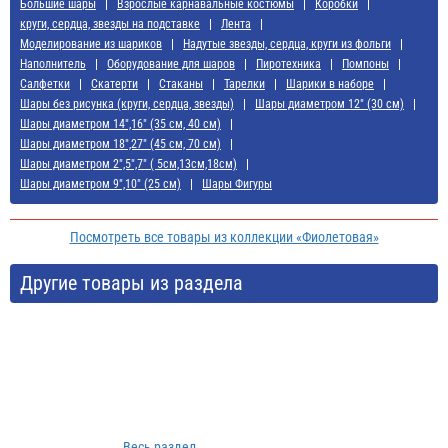
Большие шары
Взрослые карнавальные костюмы
Коробки
круги, сердца, звезды на подставке
Лента
Моделирование из шариков
Надутые звезды, сердца, круги из фольги
Наполнитель
Оборудование для шаров
Пиротехника
Помпоны
Салфетки
Скатерти
Стаканы
Тарелки
Шарики в наборе
Шары без рисунка (круги, сердца, звезды)
Шары диаметром 12" (30 см)
Шары диаметром 14",16" (35 см, 40 см)
Шары диаметром 18",27" (45 см, 70 см)
Шары диаметром 2",5",7" ( 5см,13см,18см)
Шары диаметром 9",10" (25 см)
Шары Фигуры
Посмотреть все товары из коллекции «Фиолетовая»
Другие товары из раздела
Весь раздел