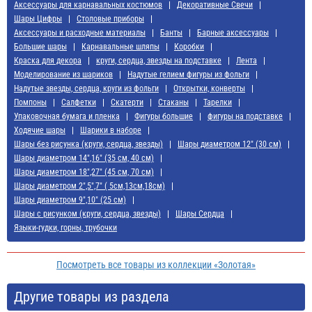
Аксессуары для карнавальных костюмов
Декоративные Свечи
Шары Цифры
Cтоловые приборы
Аксессуары и расходные материалы
Банты
Барные аксессуары
Большие шары
Карнавальные шляпы
Коробки
Краска для декора
круги, сердца, звезды на подставке
Лента
Моделирование из шариков
Надутые гелием фигуры из фольги
Надутые звезды, сердца, круги из фольги
Открытки, конверты
Помпоны
Салфетки
Скатерти
Стаканы
Тарелки
Упаковочная бумага и пленка
Фигуры большие
фигуры на подставке
Ходячие шары
Шарики в наборе
Шары без рисунка (круги, сердца, звезды)
Шары диаметром 12" (30 см)
Шары диаметром 14",16" (35 см, 40 см)
Шары диаметром 18",27" (45 см, 70 см)
Шары диаметром 2",5",7" ( 5см,13см,18см)
Шары диаметром 9",10" (25 см)
Шары с рисунком (круги, сердца, звезды)
Шары Сердца
Языки-гудки, горны, трубочки
Посмотреть все товары из коллекции «Золотая»
Другие товары из раздела