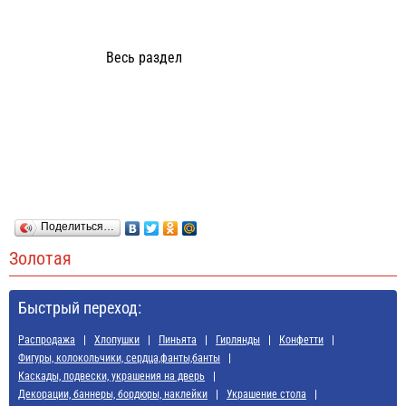
Весь раздел
Поделиться…
Золотая
Быстрый переход:
Распродажа
Хлопушки
Пиньята
Гирлянды
Конфетти
Фигуры, колокольчики, сердца,фанты,банты
Каскады, подвески, украшения на дверь
Декорации, баннеры, бордюры, наклейки
Украшение стола