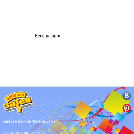
Весь раздел
Адреса магазинов "Весёлая Затея"
2026 © "Весёлая Затея СПб"