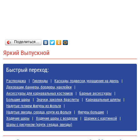
Поделиться…
Яркий Выпускной
Быстрый переход:
Распродажа
Гирлянды
Каскады, подвески, украшения на дверь
Декорации, баннеры, бордюры, наклейки
Аксессуары для карнавальных костюмов
Барные аксессуары
Большие шары
Значки, заколки, браслеты
Карнавальные шляпы
Надутые гелием фигуры из фольги
Надутые звезды, сердца, круги из фольги
Фигуры большие
Ходячие шары
Ходячие шары с воздухом
Шарики с картинкой
Шары с рисунком (круги, сердца, звезды)