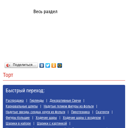
Весь раздел
Поделиться…
Торт
Быстрый переход:
Распродажа
Гирлянды
Декоративные Свечи
Карнавальные шляпы
Надутые гелием фигуры из фольги
Надутые звезды, сердца, круги из фольги
Пиротехника
Скатерти
Фигуры большие
Ходячие шары
Ходячие шары с воздухом
Шарики в наборе
Шарики с картинкой