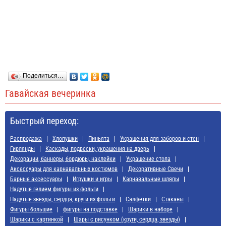
Поделиться…
Гавайская вечеринка
Быстрый переход:
Распродажа
Хлопушки
Пиньята
Украшения для заборов и стен
Гирлянды
Каскады, подвески, украшения на дверь
Декорации, баннеры, бордюры, наклейки
Украшение стола
Аксессуары для карнавальных костюмов
Декоративные Свечи
Барные аксессуары
Игрушки и игры
Карнавальные шляпы
Надутые гелием фигуры из фольги
Надутые звезды, сердца, круги из фольги
Салфетки
Стаканы
Фигуры большие
фигуры на подставке
Шарики в наборе
Шарики с картинкой
Шары с рисунком (круги, сердца, звезды)