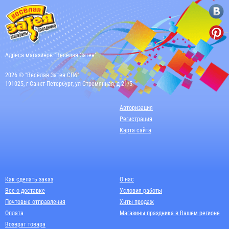
Адреса магазинов "Весёлая Затея"
2026 © "Весёлая Затея СПб"
191025, г Санкт-Петербург, ул Стремянная, д 21/5
Авторизация
Регистрация
Карта сайта
Как сделать заказ
О нас
Все о доставке
Условия работы
Почтовые отправления
Хиты продаж
Оплата
Магазины праздника в Вашем регионе
Возврат товара