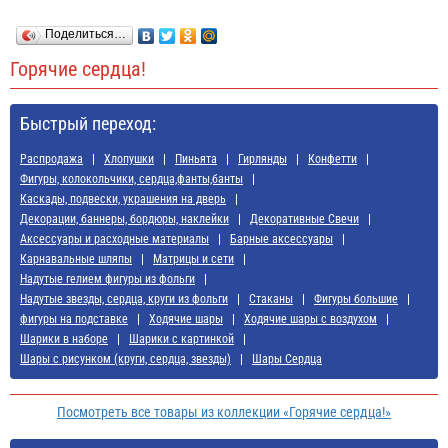
Поделиться…
Горячие сердца!
Быстрый переход:
Распродажа
Хлопушки
Пиньята
Гирлянды
Конфетти
Фигуры, колокольчики, сердца,фанты,банты
Каскады, подвески, украшения на дверь
Декорации, баннеры, бордюры, наклейки
Декоративные Свечи
Аксессуары и расходные материалы
Барные аксессуары
Карнавальные шляпы
Матрицы и сети
Надутые гелием фигуры из фольги
Надутые звезды, сердца, круги из фольги
Стаканы
Фигуры большие
фигуры на подставке
Ходячие шары
Ходячие шары с воздухом
Шарики в наборе
Шарики с картинкой
Шары с рисунком (круги, сердца, звезды)
Шары Сердца
Посмотреть все товары из коллекции «Горячие сердца!»