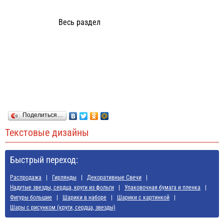
Весь раздел
Поделиться…
Текстовые дизайны
Быстрый переход:
Распродажа
Гирлянды
Декоративные Свечи
Надутые звезды, сердца, круги из фольги
Упаковочная бумага и пленка
Фигуры большие
Шарики в наборе
Шарики с картинкой
Шары с рисунком (круги, сердца, звезды)