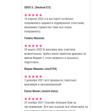
SDDS S. (Smokow333)
16 апреля 2022
я в восторге! особенно
понравились шарики и подобранное сочетание,
виновнику торжества тоже все очень
понравилось
Галина Иванова
29 марта 2022
В магазине мне ответили
моментально, трубку взяла приятная девушка по
имени Мария! С этого момента и началась
подготовка...
Мария Мишина (alar0704)
3 декабря 2021
всё прекрасно, персонал
вежливый и организованный!
Елена Монич (moni4.elena)
25 ноября 2021
Спасибо большое Вам за
обслуживание. Всё рассказали, всё объяснили, на