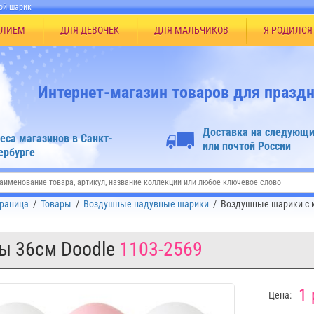
ой шарик
ЕЛИЕМ
ДЛЯ ДЕВОЧЕК
ДЛЯ МАЛЬЧИКОВ
Я РОДИЛСЯ
Интернет-магазин товаров для праздн
Доставка на следующи
еса магазинов в Санкт-
или почтой России
ербурге
траница
/
Товары
/
Воздушные надувные шарики
/
Воздушные шарики с 
ы 36см Doodle
1103-2569
1 
Цена: