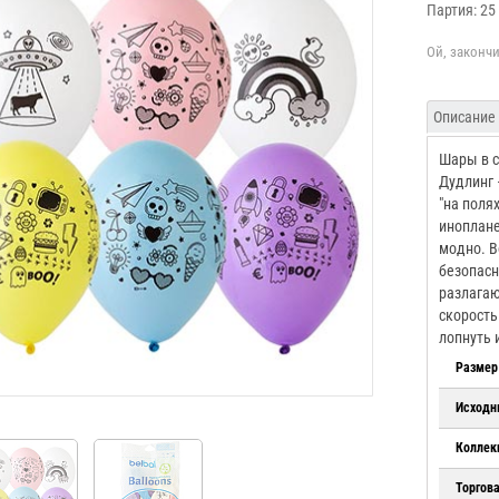
Партия: 25
Описание
Шары в с
Дудлинг 
"на поля
иноплане
модно. В
безопасн
разлагаю
скорость
лопнуть 
Размер
Исходн
Коллек
Торгов