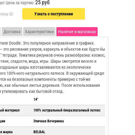
25 руб
 шт
Цена за партию:
Узнать о поступлении
Доставка
Характеристики
Наличие в магазинах
тиле Doodle. Это популярное направление в графике.
— это рисование узоров, каракуль и объектов как будто бы
х" тетради. Тематика рисунков очень разнообразна: космос,
тяне, сладости, мода, игры. Шары смотрятся весело и
оздушные шары изготавливаются из экологически
ого 100%-ного натурального латекса. В окружающей среде
тся на безопасные компоненты примерно с той-же
ю, как обычные листья деревьев. После использования
и утилизировать как бытовой отход.
14"
ый материал
100% натуральный биоразлагаемый латекс
ции
Эпичная Вечеринка
ая марка
BELBAL