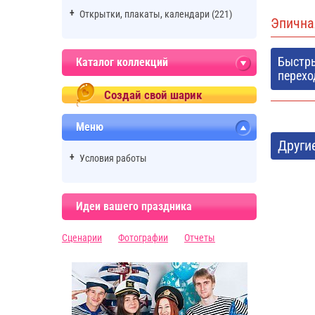
Открытки, плакаты, календари (221)
Эпична
Быстр
Каталог коллекций
перехо
Создай свой шарик
Меню
Други
Условия работы
Идеи вашего праздника
Сценарии
Фотографии
Отчеты