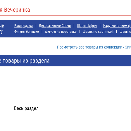
я Вечеринка
ый
Распродажа
Декоративные Свечи
Шары Цифры
Надутые гелием ф
д:
Фигуры большие
фигуры на подставке
Шарики с картинкой
Шары с 
Посмотреть все товары из коллекции «Эп
е товары из раздела
Весь раздел