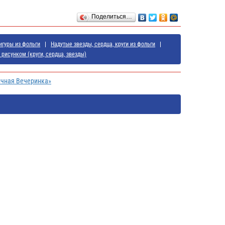
Поделиться…
игуры из фольги
Надутые звезды, сердца, круги из фольги
рисунком (круги, сердца, звезды)
ичная Вечеринка»