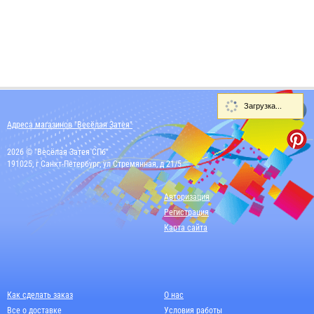
Загрузка...
Адреса магазинов "Весёлая Затея"
2026 © "Весёлая Затея СПб"
191025, г Санкт-Петербург, ул Стремянная, д 21/5
Авторизация
Регистрация
Карта сайта
Как сделать заказ
О нас
Все о доставке
Условия работы