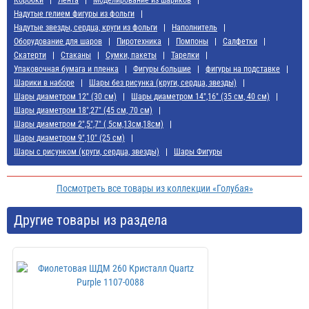
Надутые гелием фигуры из фольги
Надутые звезды, сердца, круги из фольги
Наполнитель
Оборудование для шаров
Пиротехника
Помпоны
Салфетки
Скатерти
Стаканы
Сумки, пакеты
Тарелки
Упаковочная бумага и пленка
Фигуры большие
фигуры на подставке
Шарики в наборе
Шары без рисунка (круги, сердца, звезды)
Шары диаметром 12" (30 см)
Шары диаметром 14",16" (35 см, 40 см)
Шары диаметром 18",27" (45 см, 70 см)
Шары диаметром 2",5",7" ( 5см,13см,18см)
Шары диаметром 9",10" (25 см)
Шары с рисунком (круги, сердца, звезды)
Шары Фигуры
Посмотреть все товары из коллекции «Голубая»
Другие товары из раздела