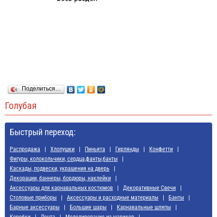
Поделиться…
Голубая
Быстрый переход:
Распродажа
Хлопушки
Пиньята
Гирлянды
Конфетти
Фигуры, колокольчики, сердца,фанты,банты
Каскады, подвески, украшения на дверь
Декорации, баннеры, бордюры, наклейки
Аксессуары для карнавальных костюмов
Декоративные Свечи
Cтоловые приборы
Аксессуары и расходные материалы
Банты
Барные аксессуары
Большие шары
Карнавальные шляпы
Коробки
Лента
Моделирование из шариков