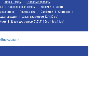
Шары Цифры
Cтоловые приборы
ры
Карнавальные шляпы
Коробки
Лента
аполнитель
Пиротехника
Салфетки
Скатерти
рдца, звезды)
Шары диаметром 12" (30 см)
0 см)
Шары диаметром 2",5",7" ( 5см,13см,18см)
 «Бирюзовая»