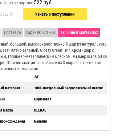
522 руб
шт
Цена за партию:
Узнать о поступлении
Доставка
Характеристики
Наличие в магазинах
ный, большой, высококачественный шар из натурального
Цвет- мятно-зеленый, Glossy Green. Тип Хром - шар с
ым, глянцево-металлическим блеском. Размер шара 60 см
ре. Отлично смотрится в связке из 3 шаров, а также как
колонны из шариков.
24"
ый материал
100% натуральный биоразлагаемый латекс
ции
Бирюзовая
ая марка
BELBAL
 происхождения
Бельгия