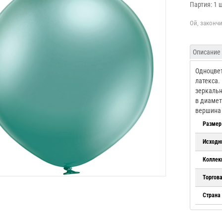
Партия: 1 
Описание
Одноцвет
латекса. 
зеркальн
в диамет
вершина 
Размер
Исходн
Коллек
Торгов
Страна