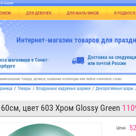
ой шарик
ЕЛИЕМ
ДЛЯ ДЕВОЧЕК
ДЛЯ МАЛЬЧИКОВ
Я РОДИЛСЯ
Интернет-магазин товаров для праздн
Доставка на следующи
еса магазинов в Санкт-
или почтой России
ербурге
траница
/
Товары
/
Воздушные надувные шарики
/
Декоративные шары
60см, цвет 603 Хром Glossy Green
110
52
Цена: