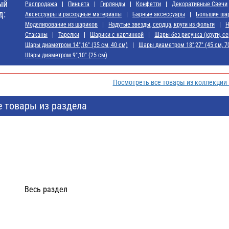
ый
Распродажа
Пиньята
Гирлянды
Конфетти
Декоративные Свечи
д:
Аксессуары и расходные материалы
Барные аксессуары
Большие ша
Моделирование из шариков
Надутые звезды, сердца, круги из фольги
Н
Стаканы
Тарелки
Шарики с картинкой
Шары без рисунка (круги, се
Шары диаметром 14",16" (35 см, 40 см)
Шары диаметром 18",27" (45 см, 7
Шары диаметром 9",10" (25 см)
Посмотреть все товары из коллекции
е товары из раздела
Весь раздел