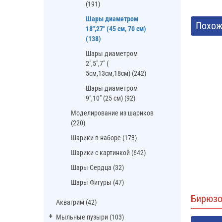
(191)
Шары диаметром
Похож
18",27" (45 см, 70 см)
(138)
Шары диаметром
2",5",7" (
5см,13см,18см) (242)
Шары диаметром
9",10" (25 см) (92)
Моделирование из шариков
(220)
Шарики в наборе (173)
Шарики с картинкой (642)
Шары Сердца (32)
Шары Фигуры (47)
Бирюзо
Аквагрим (42)
Мыльные пузыри (103)