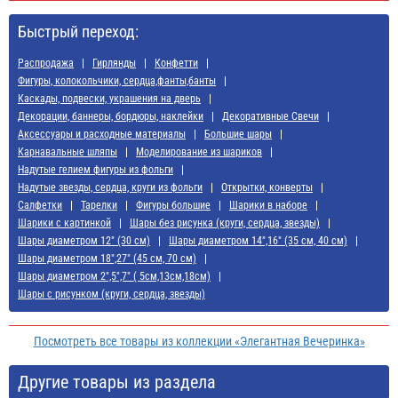
Быстрый переход:
Распродажа
Гирлянды
Конфетти
Фигуры, колокольчики, сердца,фанты,банты
Каскады, подвески, украшения на дверь
Декорации, баннеры, бордюры, наклейки
Декоративные Свечи
Аксессуары и расходные материалы
Большие шары
Карнавальные шляпы
Моделирование из шариков
Надутые гелием фигуры из фольги
Надутые звезды, сердца, круги из фольги
Открытки, конверты
Салфетки
Тарелки
Фигуры большие
Шарики в наборе
Шарики с картинкой
Шары без рисунка (круги, сердца, звезды)
Шары диаметром 12" (30 см)
Шары диаметром 14",16" (35 см, 40 см)
Шары диаметром 18",27" (45 см, 70 см)
Шары диаметром 2",5",7" ( 5см,13см,18см)
Шары с рисунком (круги, сердца, звезды)
Посмотреть все товары из коллекции «Элегантная Вечеринка»
Другие товары из раздела