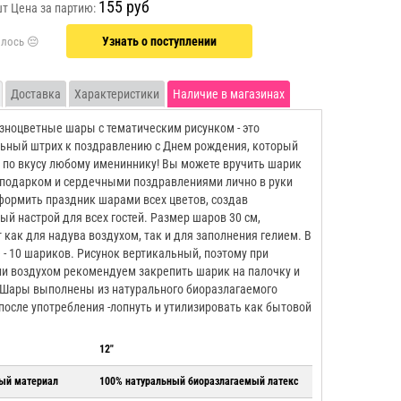
155 руб
шт
Цена за партию:
Узнать о поступлении
Доставка
Характеристики
Наличие в магазинах
зноцветные шары с тематическим рисунком - это
ьный штрих к поздравлению с Днем рождения, который
 по вкусу любому имениннику! Вы можете вручить шарик
 подарком и сердечными поздравлениями лично в руки
формить праздник шарами всех цветов, создав
ый настрой для всех гостей. Размер шаров 30 см,
 как для надува воздухом, так и для заполнения гелием. В
 - 10 шариков. Рисунок вертикальный, поэтому при
и воздухом рекомендуем закрепить шарик на палочку и
 Шары выполнены из натурального биоразлагаемого
 после употребления -лопнуть и утилизировать как бытовой
12"
ый материал
100% натуральный биоразлагаемый латекс