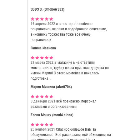
SDDS S. (Smokow333)
16 апреля 2022
я в восторге! особенно
понравились шарики и подобранное сочетание,
виновнику торжества тоже все очень
понравилось
Галина Иванова
29 марта 2022
В магазине мне ответили
моментально, трубку взяла приятная девушка по
имени Мария! С этого момента и началась
подготовка...
Мария Мишина (alar0704)
3 декабря 2021
всё прекрасно, персонал
вежливый и организованный!
Елена Монич (moni4.elena)
25 ноября 2021
Спасибо большое Вам за
обслуживание. Всё рассказали, всё объяснили, на