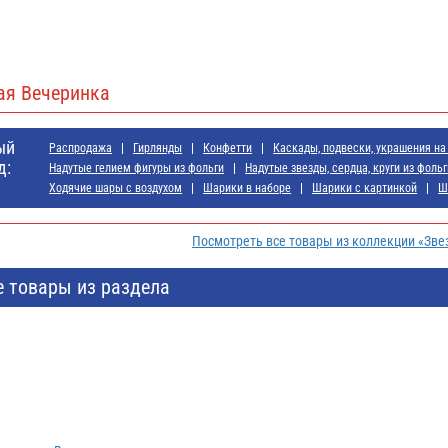
ая Вечеринка
ый
Распродажа
Гирлянды
Конфетти
Каскады, подвески, украшения на
д:
Надутые гелием фигуры из фольги
Надутые звезды, сердца, круги из фольг
Ходячие шары с воздухом
Шарики в наборе
Шарики с картинкой
Ш
Посмотреть все товары из коллекции «Зве
е товары из раздела