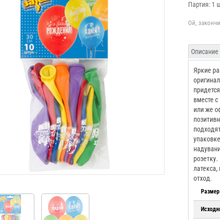
Партия: 1 
Описание
Яркие ра
оригинал
придется
вместе с
или же о
позитивн
подходят
упаковке
надувани
розетку.
латекса,
отход.
Размер
Исходн