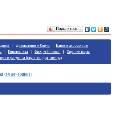
Поделиться…
 дверь
Декоративные Свечи
Барные аксессуары
и
Пиротехника
Фигуры большие
Ходячие шары
ары с рисунком (круги, сердца, звезды)
здная Вечеринка»