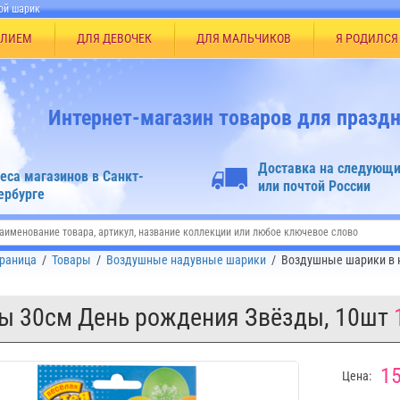
ой шарик
ЕЛИЕМ
ДЛЯ ДЕВОЧЕК
ДЛЯ МАЛЬЧИКОВ
Я РОДИЛСЯ
Интернет-магазин товаров для праздн
Доставка на следующи
еса магазинов в Санкт-
или почтой России
ербурге
траница
/
Товары
/
Воздушные надувные шарики
/
Воздушные шарики в 
ы 30см День рождения Звёзды, 10шт
15
Цена: