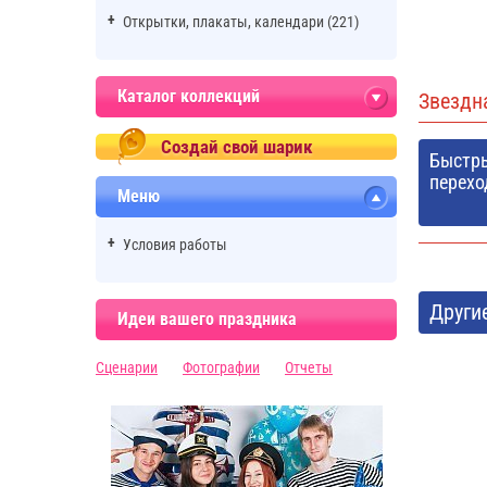
Открытки, плакаты, календари (221)
Каталог коллекций
Звездн
Создай свой шарик
Быстр
перехо
Меню
Условия работы
Други
Идеи вашего праздника
Сценарии
Фотографии
Отчеты