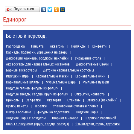
Поделиться…
Единорог
Быстрый переход:
Распродажа
Пиньята
Аквагрим
Гирлянды
Конфетти
Каскады, подвески, украшения на дверь
Декорации, баннеры, бордюры, наклейки
Украшение стола
Аксессуары для карнавальных костюмов
Декоративные Свечи
Барные аксессуары
Детские карнавальные костюмы
Игрушки и игры
Карнавальные маски
Карнавальные очки
Карнавальные шляпы
Музыкальные шары
Мыльные пузыри
Надутые гелием фигуры из фольги
Надутые звезды, сердца, круги из фольги
Открытки, конверты
Приколы
Салфетки
Скатерти
Стаканы
Стикеры (наклейки)
Сумки, пакеты
Тарелки
Упаковочная бумага и пленка
Фигуры большие
фигуры на подставке
Ходячие шары
Ходячие шары с воздухом
Шарики в наборе
Шарики с картинкой
Шары с рисунком (круги, сердца, звезды)
Языки-гудки, горны, трубочки