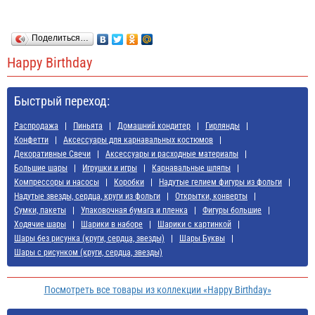
Поделиться…
Happy Birthday
Быстрый переход:
Распродажа
Пиньята
Домашний кондитер
Гирлянды
Конфетти
Аксессуары для карнавальных костюмов
Декоративные Свечи
Аксессуары и расходные материалы
Большие шары
Игрушки и игры
Карнавальные шляпы
Компрессоры и насосы
Коробки
Надутые гелием фигуры из фольги
Надутые звезды, сердца, круги из фольги
Открытки, конверты
Сумки, пакеты
Упаковочная бумага и пленка
Фигуры большие
Ходячие шары
Шарики в наборе
Шарики с картинкой
Шары без рисунка (круги, сердца, звезды)
Шары Буквы
Шары с рисунком (круги, сердца, звезды)
Посмотреть все товары из коллекции «Happy Birthday»