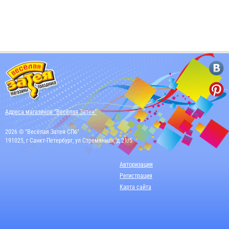
Адреса магазинов "Весёлая Затея"
2026 © "Весёлая Затея СПб"
191025, г Санкт-Петербург, ул Стремянная, д 21/5
Авторизация
Регистрация
Карта сайта