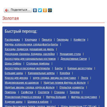
Поделиться…
Золотая
Быстрый переход:
Распродажа
Хлопушки
Пиньята
Гирлянды
Конфетти
Фигуры, колокольчики, сердца,фанты,банты
Каскады, подвески, украшения на дверь
Декорации, баннеры, бордюры, наклейки
Украшение стола
Аксессуары для карнавальных костюмов
Декоративные Свечи
Шары Цифры
Cтоловые приборы
Аксессуары и расходные материалы
Банты
Барные аксессуары
Большие шары
Карнавальные шляпы
Коробки
Краска для декора
круги, сердца, звезды на подставке
Лента
Моделирование из шариков
Надутые гелием фигуры из фольги
Надутые звезды, сердца, круги из фольги
Открытки, конверты
Помпоны
Салфетки
Скатерти
Стаканы
Тарелки
Упаковочная бумага и пленка
Фигуры большие
фигуры на подставке
Ходячие шары
Шарики в наборе
Шары без рисунка (круги, сердца, звезды)
Шары диаметром 12" (30 см)