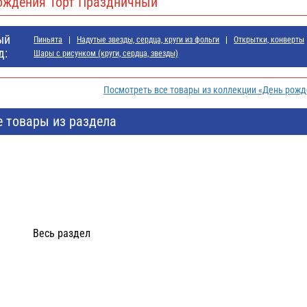
ождения Торт Праздничный
ый
Пиньята
Надутые звезды, сердца, круги из фольги
Открытки, конверты
д:
Шары с рисунком (круги, сердца, звезды)
Посмотреть все товары из коллекции «День рож
е товары из раздела
Весь раздел