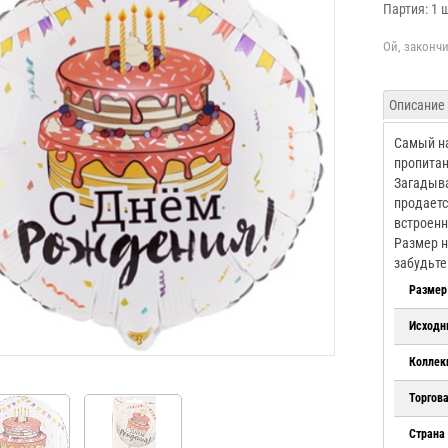
Партия: 1 
Описание
Самый н
пропитан
Загадыва
продаетс
встроенн
Размер н
забудьте
Размер
Исходн
Коллек
Торгов
Страна