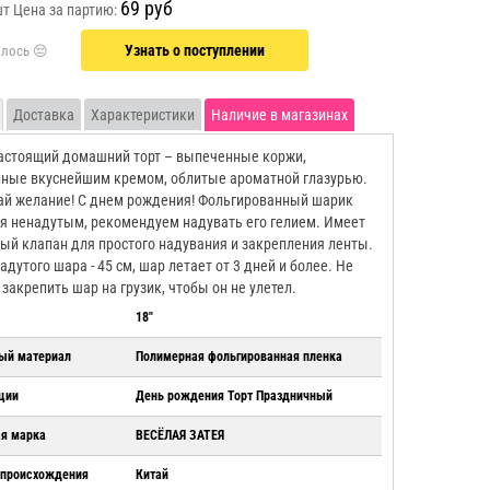
69 руб
шт
Цена за партию:
Узнать о поступлении
Доставка
Характеристики
Наличие в магазинах
астоящий домашний торт – выпеченные коржи,
ные вкуснейшим кремом, облитые ароматной глазурью.
й желание! С днем рождения! Фольгированный шарик
я ненадутым, рекомендуем надувать его гелием. Имеет
ый клапан для простого надувания и закрепления ленты.
адутого шара - 45 см, шар летает от 3 дней и более. Не
 закрепить шар на грузик, чтобы он не улетел.
18"
ый материал
Полимерная фольгированная пленка
ции
День рождения Торт Праздничный
ая марка
ВЕСЁЛАЯ ЗАТЕЯ
 происхождения
Китай