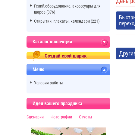
День р
Гелий,оборудование, аксессуары для
шаров (376)
Быстр
Открытки, плакаты, календари (221)
перехо
Каталог коллекций
Други
Создай свой шарик
Меню
Условия работы
Идеи вашего праздника
Сценарии
Фотографии
Отчеты