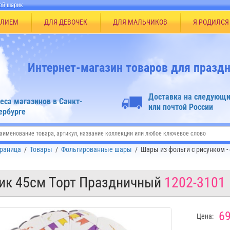
ой шарик
ЕЛИЕМ
ДЛЯ ДЕВОЧЕК
ДЛЯ МАЛЬЧИКОВ
Я РОДИЛСЯ
Интернет-магазин товаров для праздн
Доставка на следующи
еса магазинов в Санкт-
или почтой России
ербурге
траница
/
Товары
/
Фольгированные шары
/
Шары из фольги с рисунком -
ик 45см Торт Праздничный
1202-3101
69
Цена: