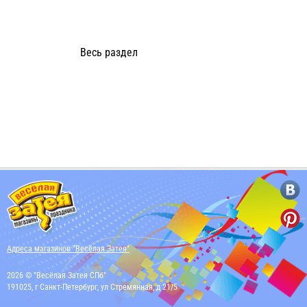
Весь раздел
Адреса магазинов "Весёлая Затея"
2026 © "Весёлая Затея СПб"
191025, г Санкт-Петербург, ул Стремянная, д 21/5