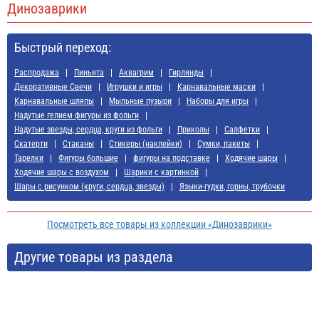
Динозаврики
Быстрый переход:
Распродажа
Пиньята
Аквагрим
Гирлянды
Декоративные Свечи
Игрушки и игры
Карнавальные маски
Карнавальные шляпы
Мыльные пузыри
Наборы для игры
Надутые гелием фигуры из фольги
Надутые звезды, сердца, круги из фольги
Приколы
Салфетки
Скатерти
Стаканы
Стикеры (наклейки)
Сумки, пакеты
Тарелки
Фигуры большие
фигуры на подставке
Ходячие шары
Ходячие шары с воздухом
Шарики с картинкой
Шары с рисунком (круги, сердца, звезды)
Языки-гудки, горны, трубочки
Посмотреть все товары из коллекции «Динозаврики»
Другие товары из раздела