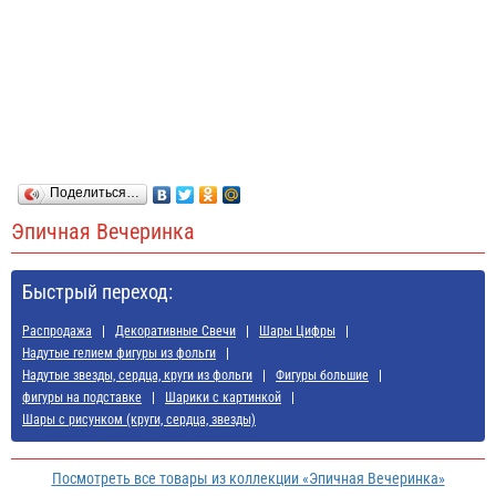
Поделиться…
Эпичная Вечеринка
Быстрый переход:
Распродажа
Декоративные Свечи
Шары Цифры
Надутые гелием фигуры из фольги
Надутые звезды, сердца, круги из фольги
Фигуры большие
фигуры на подставке
Шарики с картинкой
Шары с рисунком (круги, сердца, звезды)
Посмотреть все товары из коллекции «Эпичная Вечеринка»