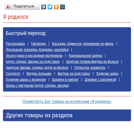
Поделиться…
Я родился
Быстрый переход:
Распродажа
Гирлянды
Каскады, подвески, украшения на дверь
Декорации, баннеры, бордюры, наклейки
Аксессуары и расходные материалы
Карнавальные шляпы
круги, сердца, звезды на подставке
Надутые гелием фигуры из фольги
Надутые звезды, сердца, круги из фольги
Открытки, конверты
Скатерти
Фигуры большие
фигуры на подставке
Ходячие шары
Ходячие шары с воздухом
Шарики в наборе
Шарики с картинкой
Шары с рисунком (круги, сердца, звезды)
Посмотреть все товары из коллекции «Я родился»
Другие товары из раздела