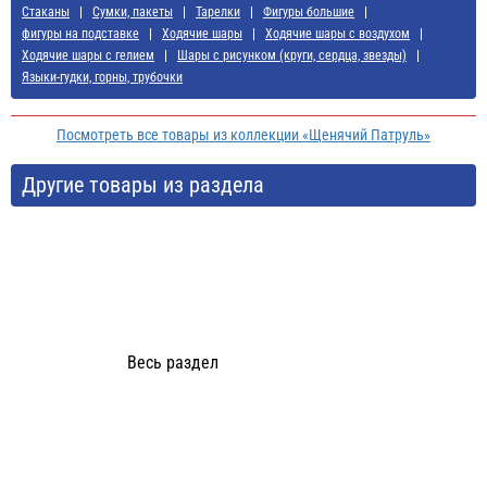
Стаканы
Сумки, пакеты
Тарелки
Фигуры большие
фигуры на подставке
Ходячие шары
Ходячие шары с воздухом
Ходячие шары с гелием
Шары с рисунком (круги, сердца, звезды)
Языки-гудки, горны, трубочки
Посмотреть все товары из коллекции «Щенячий Патруль»
Другие товары из раздела
Весь раздел