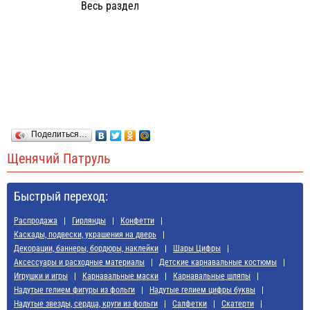
Весь раздел
Поделиться…
Щенячий Патруль
Быстрый переход:
Распродажа
Гирлянды
Конфетти
Каскады, подвески, украшения на дверь
Декорации, баннеры, бордюры, наклейки
Шары Цифры
Аксессуары и расходные материалы
Детские карнавальные костюмы
Игрушки и игры
Карнавальные маски
Карнавальные шляпы
Надутые гелием фигуры из фольги
Надутые гелием цифры буквы
Надутые звезды, сердца, круги из фольги
Салфетки
Скатерти