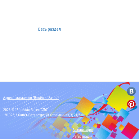
Весь раздел
Адреса магазинов "Весёлая Затея"
2026 © "Весёлая Затея СПб"
191025, г Санкт-Петербург, ул Стремянная, д 21/5
Авторизация
Регистрация