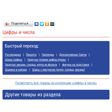
Поделиться…
Цифры и числа
Быстрый переход:
Распродажа
Пиньята
Гирлянды
Декоративные Свечи
Шары Цифры
Надутые гелием цифры буквы
Надутые звезды, сердца, круги из фольги
фигуры на подставке
Шарики в наборе
Шары с рисунком (круги, сердца, звезды)
Посмотреть все товары из коллекции «Цифры и числа»
Другие товары из раздела