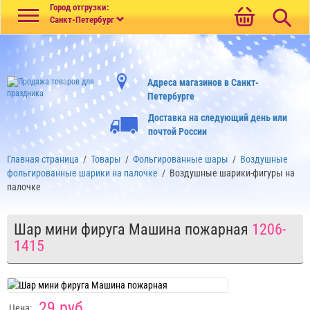
Меню
Город отгрузки:
Санкт-Петербург
Адреса магазинов в Санкт-
Петербурге
Доставка на следующий день или
почтой России
Главная страница
/
Товары
/
Фольгированные шары
/
Воздушные
фольгированные шарики на палочке
/
Воздушные шарики-фигуры на
палочке
Шар мини фируга Машина пожарная
1206-
1415
29 руб
Цена: