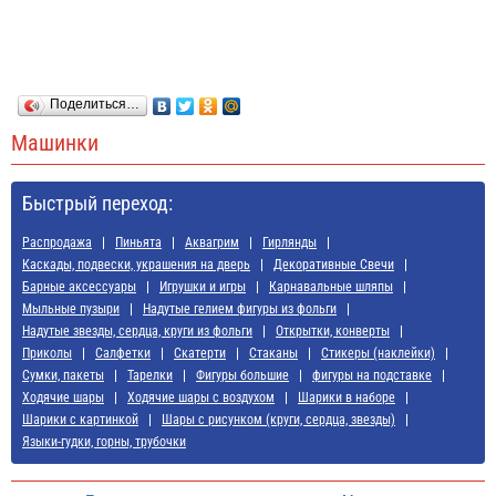
Поделиться…
Машинки
Быстрый переход:
Распродажа
Пиньята
Аквагрим
Гирлянды
Каскады, подвески, украшения на дверь
Декоративные Свечи
Барные аксессуары
Игрушки и игры
Карнавальные шляпы
Мыльные пузыри
Надутые гелием фигуры из фольги
Надутые звезды, сердца, круги из фольги
Открытки, конверты
Приколы
Салфетки
Скатерти
Стаканы
Стикеры (наклейки)
Сумки, пакеты
Тарелки
Фигуры большие
фигуры на подставке
Ходячие шары
Ходячие шары с воздухом
Шарики в наборе
Шарики с картинкой
Шары с рисунком (круги, сердца, звезды)
Языки-гудки, горны, трубочки