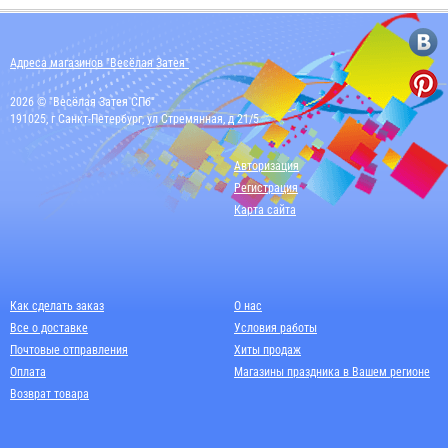
Адреса магазинов "Весёлая Затея"
2026 © "Весёлая Затея СПб"
191025, г Санкт-Петербург, ул Стремянная, д 21/5
Авторизация
Регистрация
Карта сайта
Как сделать заказ
О нас
Все о доставке
Условия работы
Почтовые отправления
Хиты продаж
Оплата
Магазины праздника в Вашем регионе
Возврат товара