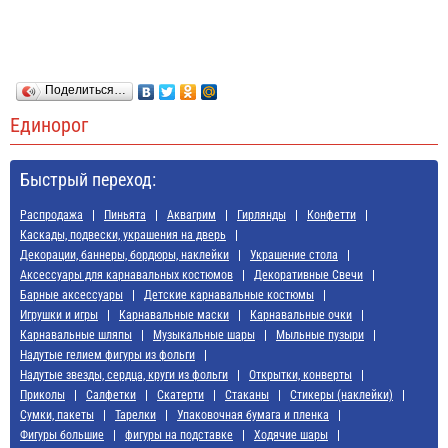
Поделиться…
Единорог
Быстрый переход:
Распродажа
Пиньята
Аквагрим
Гирлянды
Конфетти
Каскады, подвески, украшения на дверь
Декорации, баннеры, бордюры, наклейки
Украшение стола
Аксессуары для карнавальных костюмов
Декоративные Свечи
Барные аксессуары
Детские карнавальные костюмы
Игрушки и игры
Карнавальные маски
Карнавальные очки
Карнавальные шляпы
Музыкальные шары
Мыльные пузыри
Надутые гелием фигуры из фольги
Надутые звезды, сердца, круги из фольги
Открытки, конверты
Приколы
Салфетки
Скатерти
Стаканы
Стикеры (наклейки)
Сумки, пакеты
Тарелки
Упаковочная бумага и пленка
Фигуры большие
фигуры на подставке
Ходячие шары