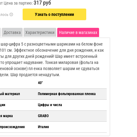
317 руб
шт
Цена за партию:
Узнать о поступлении
Доставка
Характеристики
Наличие в магазинах
шар-цифра 5 с разноцветными шариками на белом фоне
101 см. Эффектное обозначение для дня рождения, и как
ты для других дней рождений! Шар имеет встроенный
что упрощает надувание. Тонкая миларовая (фольга на
еновой основе) пл енка позволяет шарам не сдуваться
дели. Шар продается ненадутым.
40"
ый материал
Полимерная фольгированная пленка
ции
Цифры и числа
ая марка
GRABO
 происхождения
Италия