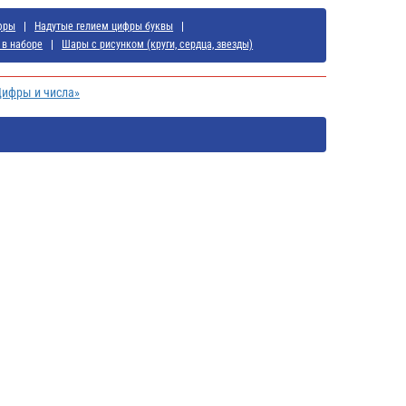
фры
Надутые гелием цифры буквы
 в наборе
Шары с рисунком (круги, сердца, звезды)
Цифры и числа»