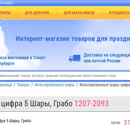
ой шарик
ЕЛИЕМ
ДЛЯ ДЕВОЧЕК
ДЛЯ МАЛЬЧИКОВ
Я РОДИЛСЯ
Интернет-магазин товаров для праздн
Доставка на следующи
еса магазинов в Санкт-
или почтой России
ербурге
траница
/
Товары
/
Фольгированные шары
/
Фольгированные шары цифр
цифра 5 Шары, Грабо
1207-2093
31
Цена: