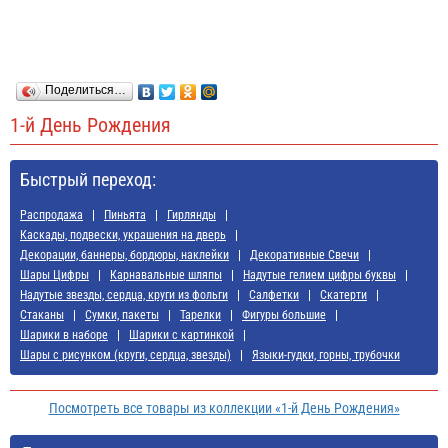
Поделиться…
1-й День Рождения
Быстрый переход:
Распродажа
Пиньята
Гирлянды
Каскады, подвески, украшения на дверь
Декорации, баннеры, бордюры, наклейки
Декоративные Свечи
Шары Цифры
Карнавальные шляпы
Надутые гелием цифры буквы
Надутые звезды, сердца, круги из фольги
Салфетки
Скатерти
Стаканы
Сумки, пакеты
Тарелки
Фигуры большие
Шарики в наборе
Шарики с картинкой
Шары с рисунком (круги, сердца, звезды)
Языки-гудки, горны, трубочки
Посмотреть все товары из коллекции «1-й День Рождения»