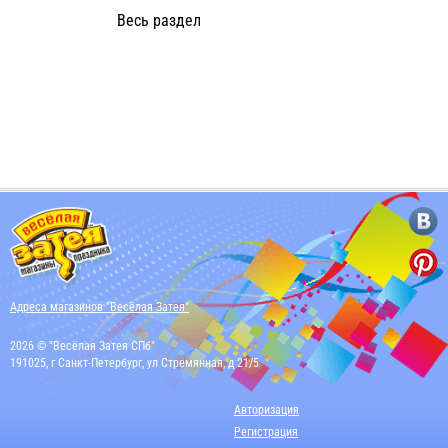
Весь раздел
Адреса магазинов "Весёлая Затея"
2026 © "Весёлая Затея СПб"
191025, г Санкт-Петербург, ул Стремянная, д 21/5
Авторизация
Регистрация