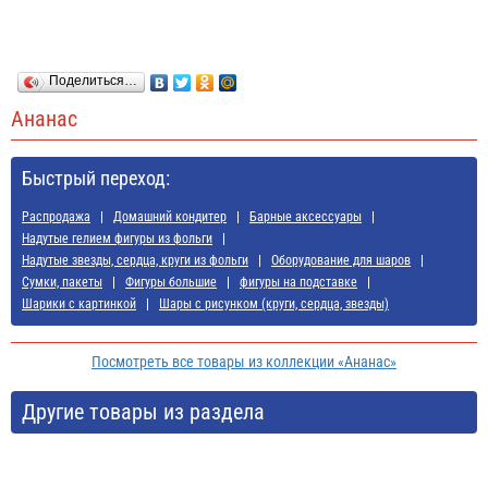
Поделиться…
Ананас
Быстрый переход:
Распродажа
Домашний кондитер
Барные аксессуары
Надутые гелием фигуры из фольги
Надутые звезды, сердца, круги из фольги
Оборудование для шаров
Сумки, пакеты
Фигуры большие
фигуры на подставке
Шарики с картинкой
Шары с рисунком (круги, сердца, звезды)
Посмотреть все товары из коллекции «Ананас»
Другие товары из раздела