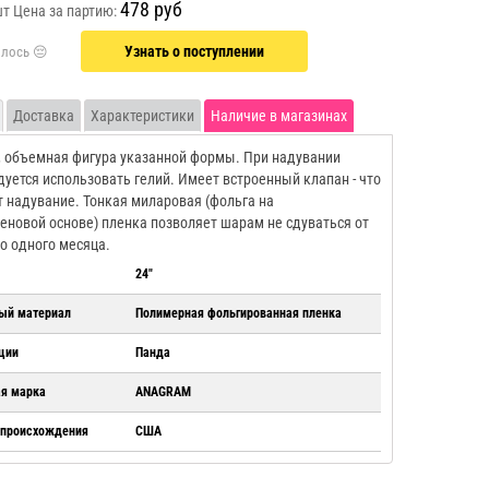
478 руб
шт
Цена за партию:
Узнать о поступлении
Доставка
Характеристики
Наличие в магазинах
 объемная фигура указанной формы. При надувании
уется использовать гелий. Имеет встроенный клапан - что
 надувание. Тонкая миларовая (фольга на
еновой основе) пленка позволяет шарам не сдуваться от
о одного месяца.
24"
ый материал
Полимерная фольгированная пленка
ции
Панда
ая марка
ANAGRAM
 происхождения
США