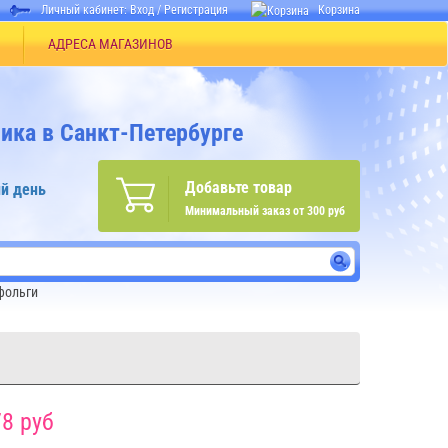
Личный кабинет:
Вход
/
Регистрация
Корзина
АДРЕСА МАГАЗИНОВ
ика в Санкт-Петербурге
Добавьте товар
й день
Минимальный заказ от 300 руб
фольги
8 руб