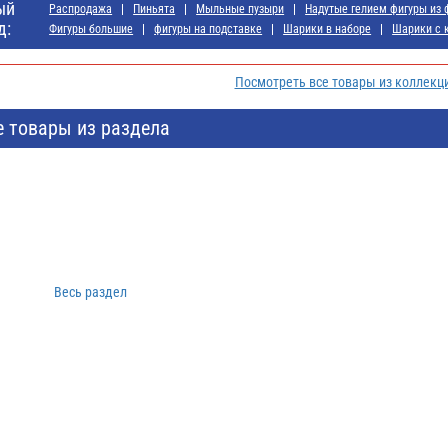
ый
Распродажа
Пиньята
Мыльные пузыри
Надутые гелием фигуры из 
д:
Фигуры большие
фигуры на подставке
Шарики в наборе
Шарики с 
Посмотреть все товары из коллекц
е товары из раздела
Весь раздел