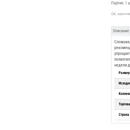
Партия: 1 
Описание
Сложная,
рекоменд
упрощает
полиэтил
недели д
Размер
Исходн
Коллек
Торгов
Страна