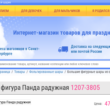
ой шарик
ЕЛИЕМ
ДЛЯ ДЕВОЧЕК
ДЛЯ МАЛЬЧИКОВ
Я РОДИЛСЯ
Интернет-магазин товаров для праздн
Доставка на следующи
еса магазинов в Санкт-
или почтой России
ербурге
траница
/
Товары
/
Фольгированные шары
/
Большие фигурные шары из 
 фигура Панда радужная
1207-3805
47
Цена: