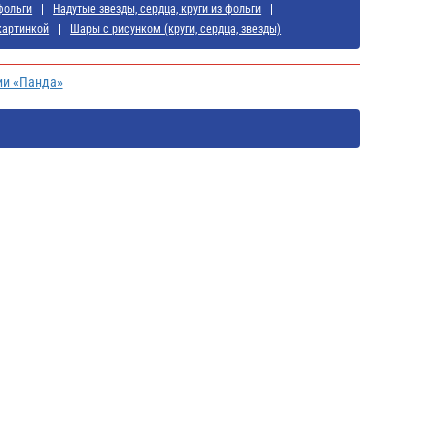
фольги
Надутые звезды, сердца, круги из фольги
картинкой
Шары с рисунком (круги, сердца, звезды)
ии «Панда»