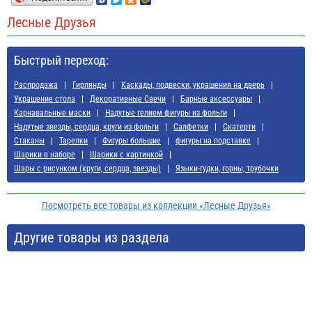
Лесные Друзья
Быстрый переход:
Распродажа
Гирлянды
Каскады, подвески, украшения на дверь
Украшение стола
Декоративные Свечи
Барные аксессуары
Карнавальные маски
Надутые гелием фигуры из фольги
Надутые звезды, сердца, круги из фольги
Салфетки
Скатерти
Стаканы
Тарелки
Фигуры большие
фигуры на подставке
Шарики в наборе
Шарики с картинкой
Шары с рисунком (круги, сердца, звезды)
Языки-гудки, горны, трубочки
Посмотреть все товары из коллекции «Лесные Друзья»
Другие товары из раздела