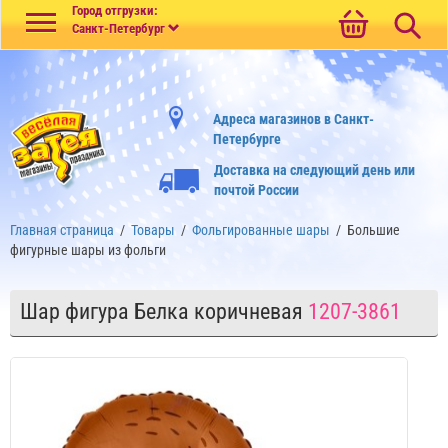
Меню
Город отгрузки:
Санкт-Петербург
Адреса магазинов в Санкт-
Петербурге
Доставка на следующий день или
почтой России
Главная страница
/
Товары
/
Фольгированные шары
/
Большие
фигурные шары из фольги
Шар фигура Белка коричневая
1207-3861