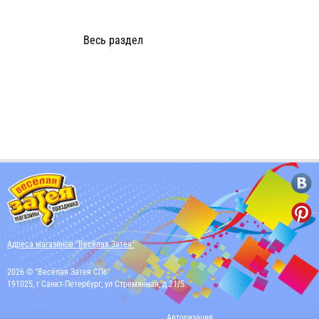
Весь раздел
Адреса магазинов "Весёлая Затея"
2026 © "Весёлая Затея СПб"
191025, г Санкт-Петербург, ул Стремянная, д 21/5
Авторизация