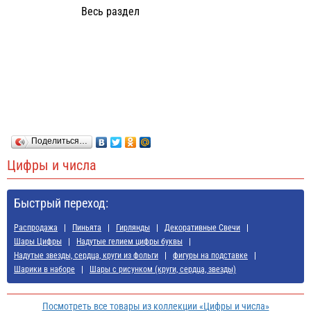
Весь раздел
Поделиться…
Цифры и числа
Быстрый переход:
Распродажа
Пиньята
Гирлянды
Декоративные Свечи
Шары Цифры
Надутые гелием цифры буквы
Надутые звезды, сердца, круги из фольги
фигуры на подставке
Шарики в наборе
Шары с рисунком (круги, сердца, звезды)
Посмотреть все товары из коллекции «Цифры и числа»