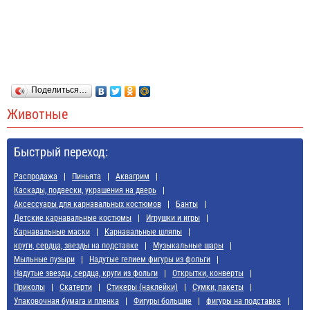
Поделиться…
Животные
Быстрый переход:
Распродажа
Пиньята
Аквагрим
Каскады, подвески, украшения на дверь
Аксессуары для карнавальных костюмов
Банты
Детские карнавальные костюмы
Игрушки и игры
Карнавальные маски
Карнавальные шляпы
круги, сердца, звезды на подставке
Музыкальные шары
Мыльные пузыри
Надутые гелием фигуры из фольги
Надутые звезды, сердца, круги из фольги
Открытки, конверты
Приколы
Скатерти
Стикеры (наклейки)
Сумки, пакеты
Упаковочная бумага и пленка
Фигуры большие
фигуры на подставке