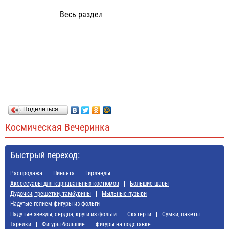
Весь раздел
Поделиться…
Космическая Вечеринка
Быстрый переход:
Распродажа
Пиньята
Гирлянды
Аксессуары для карнавальных костюмов
Большие шары
Дудочки, трещетки, тамбурины
Мыльные пузыри
Надутые гелием фигуры из фольги
Надутые звезды, сердца, круги из фольги
Скатерти
Сумки, пакеты
Тарелки
Фигуры большие
фигуры на подставке