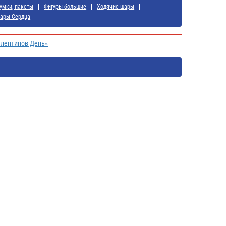
умки, пакеты
Фигуры большие
Ходячие шары
ары Сердца
алентинов День»