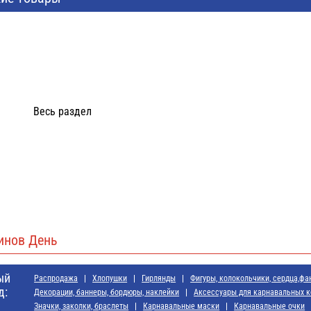
Весь раздел
инов День
ый
Распродажа
Хлопушки
Гирлянды
Фигуры, колокольчики, сердца,фа
д:
Декорации, баннеры, бордюры, наклейки
Аксессуары для карнавальных 
Значки, заколки, браслеты
Карнавальные маски
Карнавальные очки