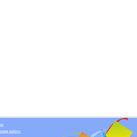
нас
ловия работы