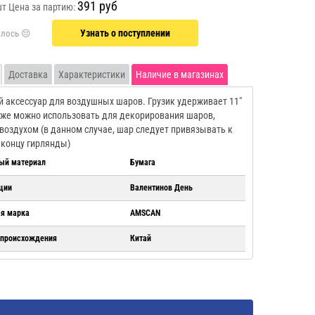
391 руб
шт
Цена за партию:
Узнать о поступлении
Доставка
Характеристики
Наличие в магазинах
 аксессуар для воздушных шаров. Грузик удерживает 11"
 же можно использовать для декорирования шаров,
воздухом (в данном случае, шар следует привязывать к
концу гирлянды)
ый материал
Бумага
ции
Валентинов День
ая марка
AMSCAN
 происхождения
Китай