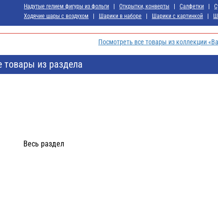
Надутые гелием фигуры из фольги
Открытки, конверты
Салфетки
С
Ходячие шары с воздухом
Шарики в наборе
Шарики с картинкой
Ш
Посмотреть все товары из коллекции «В
е товары из раздела
Весь раздел