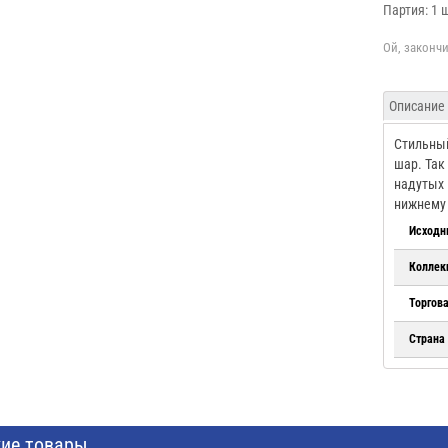
Партия: 1 
Описание
Стильный
шар. Так
надутых 
нижнему 
Исходн
Коллек
Торгов
Страна
ие товары