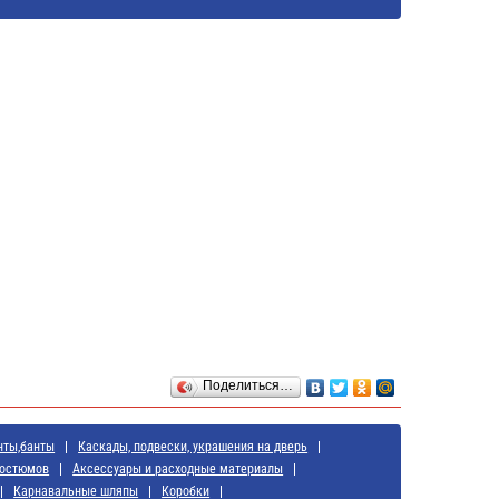
Поделиться…
нты,банты
Каскады, подвески, украшения на дверь
костюмов
Аксессуары и расходные материалы
Карнавальные шляпы
Коробки