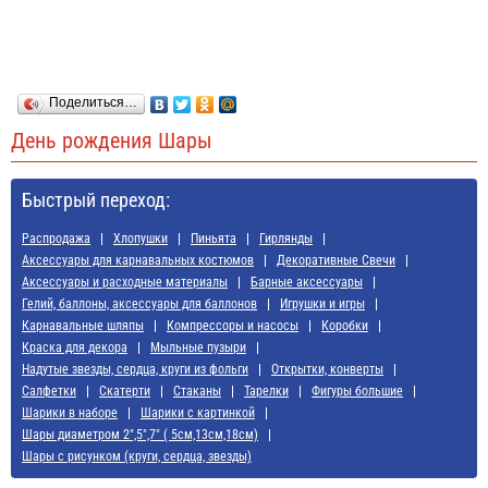
Поделиться…
День рождения Шары
Быстрый переход:
Распродажа
Хлопушки
Пиньята
Гирлянды
Аксессуары для карнавальных костюмов
Декоративные Свечи
Аксессуары и расходные материалы
Барные аксессуары
Гелий, баллоны, аксессуары для баллонов
Игрушки и игры
Карнавальные шляпы
Компрессоры и насосы
Коробки
Краска для декора
Мыльные пузыри
Надутые звезды, сердца, круги из фольги
Открытки, конверты
Салфетки
Скатерти
Стаканы
Тарелки
Фигуры большие
Шарики в наборе
Шарики с картинкой
Шары диаметром 2",5",7" ( 5см,13см,18см)
Шары с рисунком (круги, сердца, звезды)