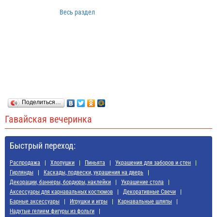
Весь раздел
Поделиться…
Гавайская вечеринка
Быстрый переход:
Распродажа
Хлопушки
Пиньята
Украшения для заборов и стен
Гирлянды
Каскады, подвески, украшения на дверь
Декорации, баннеры, бордюры, наклейки
Украшение стола
Аксессуары для карнавальных костюмов
Декоративные Свечи
Барные аксессуары
Игрушки и игры
Карнавальные шляпы
Надутые гелием фигуры из фольги