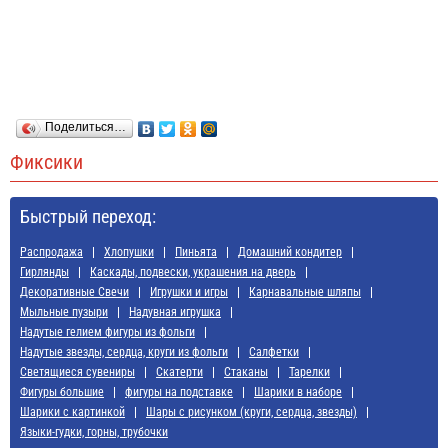
Поделиться…
Фиксики
Быстрый переход:
Распродажа
Хлопушки
Пиньята
Домашний кондитер
Гирлянды
Каскады, подвески, украшения на дверь
Декоративные Свечи
Игрушки и игры
Карнавальные шляпы
Мыльные пузыри
Надувная игрушка
Надутые гелием фигуры из фольги
Надутые звезды, сердца, круги из фольги
Салфетки
Светящиеся сувениры
Скатерти
Стаканы
Тарелки
Фигуры большие
фигуры на подставке
Шарики в наборе
Шарики с картинкой
Шары с рисунком (круги, сердца, звезды)
Языки-гудки, горны, трубочки