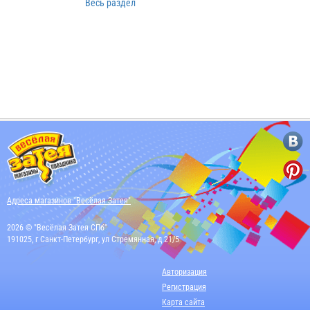
Весь раздел
Адреса магазинов "Весёлая Затея"
2026 © "Весёлая Затея СПб"
191025, г Санкт-Петербург, ул Стремянная, д 21/5
Авторизация
Регистрация
Карта сайта