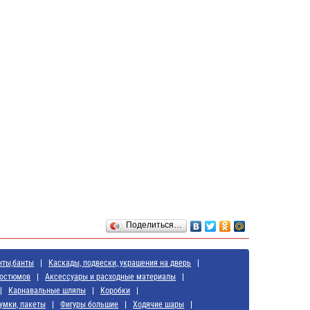
Поделиться…
нты,банты
Каскады, подвески, украшения на дверь
костюмов
Аксессуары и расходные материалы
Карнавальные шляпы
Коробки
умки, пакеты
Фигуры большие
Ходячие шары