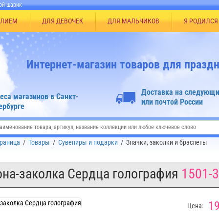
ой шарик
ЕЛИЕМ
ДЛЯ ДЕВОЧЕК
ДЛЯ МАЛЬЧИКОВ
Я РОДИЛСЯ
Интернет-магазин товаров для праздн
Доставка на следующи
еса магазинов в Санкт-
или почтой России
ербурге
траница
/
Товары
/
Сувениры и подарки
/
Значки, заколки и браслеты
на-заколка Сердца голография
1501-
19
Цена: