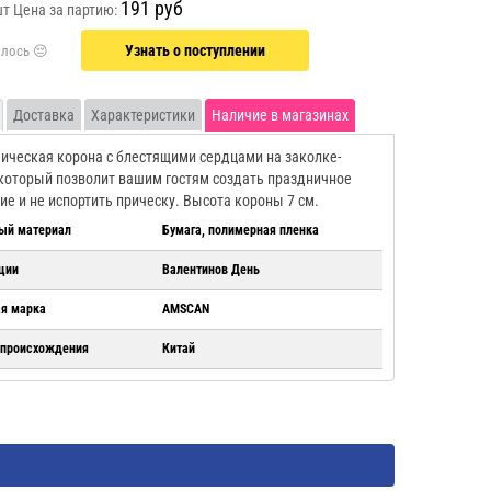
191 руб
шт
Цена за партию:
Узнать о поступлении
Доставка
Характеристики
Наличие в магазинах
ическая корона с блестящими сердцами на заколке-
который позволит вашим гостям создать праздничное
ие и не испортить прическу. Высота короны 7 см.
ый материал
Бумага, полимерная пленка
ции
Валентинов День
ая марка
AMSCAN
 происхождения
Китай