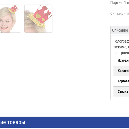
Партия: 1 
Описание
Голограф
зажиме, 
настроен
Исходн
Коллек
Торгов
Страна
ие товары