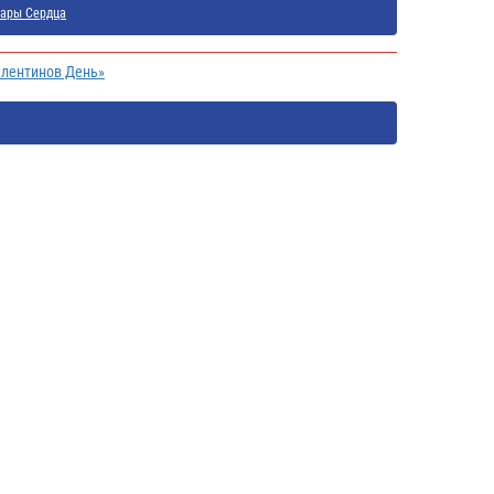
ары Сердца
алентинов День»