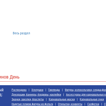
Весь раздел
инов День
ый
Распродажа
Хлопушки
Гирлянды
Фигуры, колокольчики, сердца,фа
д:
Декорации, баннеры, бордюры, наклейки
Аксессуары для карнавальных 
Значки, заколки, браслеты
Карнавальные маски
Карнавальные очки
Надутые гелием фигуры из фольги
Открытки, конверты
Салфетки
С