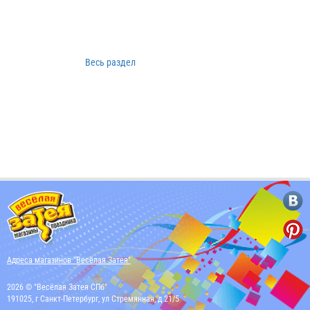
Весь раздел
Адреса магазинов "Весёлая Затея"
2026 © "Весёлая Затея СПб"
191025, г Санкт-Петербург, ул Стремянная, д 21/5