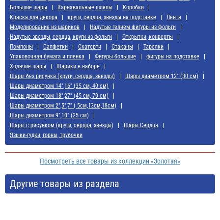
Большие шары
Карнавальные шляпы
Коробки
Краска для декора
круги, сердца, звезды на подставке
Лента
Моделирование из шариков
Надутые гелием фигуры из фольги
Надутые звезды, сердца, круги из фольги
Открытки, конверты
Помпоны
Салфетки
Скатерти
Стаканы
Тарелки
Упаковочная бумага и пленка
Фигуры большие
фигуры на подставке
Ходячие шары
Шарики в наборе
Шары без рисунка (круги, сердца, звезды)
Шары диаметром 12" (30 см)
Шары диаметром 14",16" (35 см, 40 см)
Шары диаметром 18",27" (45 см, 70 см)
Шары диаметром 2",5",7" ( 5см,13см,18см)
Шары диаметром 9",10" (25 см)
Шары с рисунком (круги, сердца, звезды)
Шары Сердца
Языки-гудки, горны, трубочки
Посмотреть все товары из коллекции «Золотая»
Другие товары из раздела