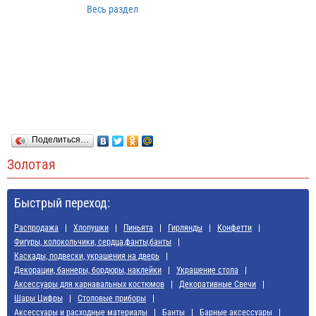
Весь раздел
Поделиться…
Золотая
Быстрый переход:
Распродажа
Хлопушки
Пиньята
Гирлянды
Конфетти
Фигуры, колокольчики, сердца,фанты,банты
Каскады, подвески, украшения на дверь
Декорации, баннеры, бордюры, наклейки
Украшение стола
Аксессуары для карнавальных костюмов
Декоративные Свечи
Шары Цифры
Cтоловые приборы
Аксессуары и расходные материалы
Банты
Барные аксессуары